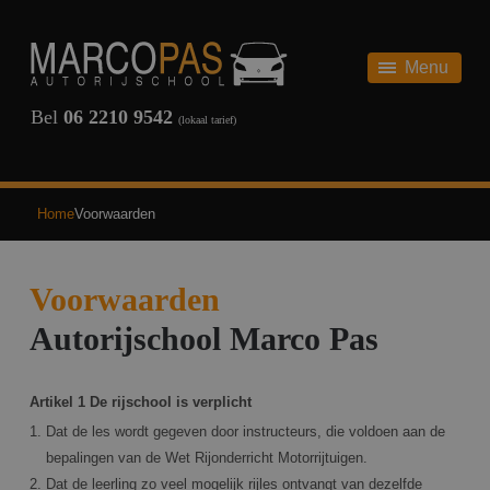
HOME
AUTORIJBEWIJS
Menu
AUTORIJBEWIJS
THEORIE
Bel
06 2210 9542
(lokaal tarief)
REVIEWS
SCHAKEL
ONZE TARIEVEN
AUTOMAAT
Home
Voorwaarden
TERUG
VEELGESTELDE VRAGEN
Voorwaarden
OVER ONS
Autorijschool Marco Pas
NIEUWS
Artikel 1 De rijschool is verplicht
CONTACT
Dat de les wordt gegeven door instructeurs, die voldoen aan de
bepalingen van de Wet Rijonderricht Motorrijtuigen.
INSCHRIJVEN
Dat de leerling zo veel mogelijk rijles ontvangt van dezelfde