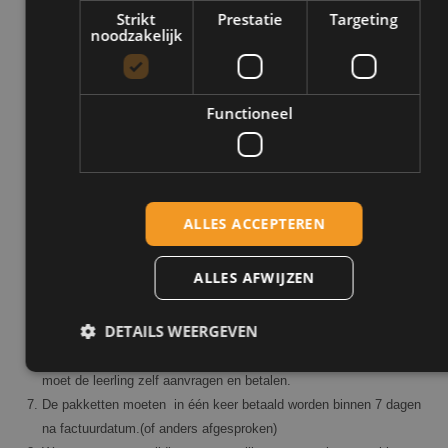
Strikt
Prestatie
Targeting
week, met een minimaal aantal van 1 per week.
noodzakelijk
De leerling moet ervoor zorgen dat hij/zij het theoriecertificaat
heeft of zsm gaat halen na aanvang van de rijlessen. Is het
theoriecertificaat niet gehaald binnen de gestelde tijd door de
Functioneel
rijinstructeur kan de rijinstructeur de rijlessen stopzetten totdat
het theoriecertificaat is gehaald.
De rijinstructeur bepaalt wanneer het praktijkexamen wordt
aangevraagd.
Wanneer er een medische aanvraag voor het praktijkexamen
ALLES ACCEPTEREN
moet worden aangevraagd kan de rijinstructeur de rijlessen stop
zetten totdat het CBR het examen heeft vrijgegeven. Mochten
ALLES AFWIJZEN
hier kosten bij komen zijn deze voor rekening van de leerling.
In de pakketten zitten een aantal rijlessen, tussentijdse toets,
DETAILS WEERGEVEN
praktijkexamen en evt een herexamen.(zie tarieven)
Het theorie-examens is NIET in de pakketten opgenomen, dit
moet de leerling zelf aanvragen en betalen.
De pakketten moeten in één keer betaald worden binnen 7 dagen
Strikt noodzakelijk
Prestatie
Targeting
na factuurdatum.(of anders afgesproken)
Functioneel