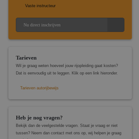
wordt
Vaste instructeur
om va
van
gebrui
te on
Nu direct inschrijven
Het i
gespr
willek
gegen
numme
wordt
kan sp
voor d
Tarieven
een g
voorbe
Wil je graag weten hoeveel jouw rijopleiding gaat kosten?
behou
Dat is eenvoudig uit te leggen. Klik op een link hieronder.
een i
statu
gebru
pagina
Tarieven autorijbewijs
Heb je nog vragen?
Aanbieder
/
Naam
Vervaldatum
Omschrijving
Domein
Bekijk dan de veelgestelde vragen. Staat je vraag er niet
tussen? Neem dan contact met ons op, wij helpen je graag
_ga
1 jaar 1
Deze cookien
Google LLC
Aanbieder
/
Naam
Vervaldatum
Omschrijving
maand
is gekoppeld 
.marcopas.nl