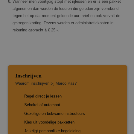
Wanneer men voortijdig stopt met rijlessen en er is een pakket
afgenomen dan worden de lesuren die gereden zijn verrekend
Strikt noodzakelijke cookies maken de kernfunctionaliteiten
van de website mogelijk, zoals gebruikersaanmelding en
tegen het op dat moment geldende uur tarief en ook vervalt de
accountbeheer. De website kan niet goed worden gebruikt
gekregen korting. Tevens worden er administratiekosten in
zonder de strikt noodzakelijke cookies.
rekening gebracht á € 25.-.
Aanbieder
/
Naam
Vervaldatum
Omsch
Domein
CookieScriptConsent
4 weken 2
Deze 
CookieScript
dagen
wordt
www.marcopas.nl
door 
Script
om d
cooki
van b
Inschrijven
ontho
cooki
Waarom inschrijven bij Marco Pas?
van C
Script
noodz
correc
Regel direct je lessen
PHPSESSID
Sessie
Cooki
Schakel of automaat
PHP.net
gegen
www.marcopas.nl
applic
Gezellige en bekwame instructeurs
basis
Google Privacy
taal. D
Kies uit voordelige pakketten
Policy
identi
algem
Je krijgt persoonlijke begeleiding
doele