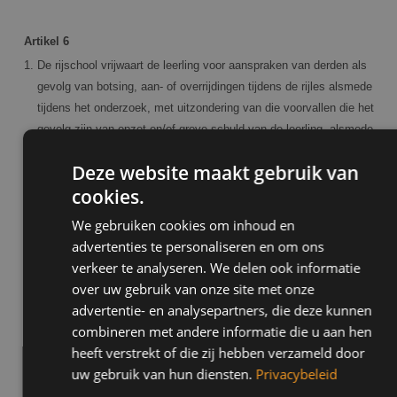
Artikel 6
De rijschool vrijwaart de leerling voor aanspraken van derden als
gevolg van botsing, aan- of overrijdingen tijdens de rijles alsmede
tijdens het onderzoek, met uitzondering van die voorvallen die het
gevolg zijn van opzet en/of grove schuld van de leerling, alsmede
bij het gebruik door de leerling van alcohol, verdovende middelen
Deze website maakt gebruik van
of geneesmiddelen die de rijvaardigheid kunnen beïnvloeden,
cookies.
Indien de leerling, ondanks zijn/haar verklaring, dat hem/haar bij
rechterlijke uitspraak niet de bevoegdheid is ontzegd
We gebruiken cookies om inhoud en
motorvoertuigen te besturen noch zijn/haar rijbewijs is
advertenties te personaliseren en om ons
ingevorderd, toch rijles neemt en indien de opgave onjuist is,
verkeer te analyseren. We delen ook informatie
vrijwaart de leerling de rijschool volledig en zal eventueel terzake
over uw gebruik van onze site met onze
de opgelegde boetes geheel vergoeden, alsmede alle andere
advertentie- en analysepartners, die deze kunnen
financiële consequenties geheel overnemen.
combineren met andere informatie die u aan hen
heeft verstrekt of die zij hebben verzameld door
Artikel 7 Pakketten
uw gebruik van hun diensten.
Privacybeleid
De rijinstructeur bepaalt de hoeveelheid te volgen rijlessen per