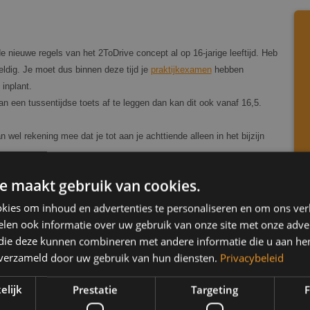
e nieuwe regels van het 2ToDrive concept al op 16-jarige leeftijd. Heb
 geldig. Je moet dus binnen deze tijd je
praktijkexamen
hebben
 inplant.
an een tussentijdse toets af te leggen dan kan dit ook vanaf 16,5.
 wel rekening mee dat je tot aan je achttiende alleen in het bijzijn
e maakt gebruik van cookies.
kies om inhoud en advertenties te personaliseren en om ons ver
len ook informatie over uw gebruik van onze site met onze adver
 die deze kunnen combineren met andere informatie die u aan hen
n verzameld door uw gebruik van hun diensten.
Privacybeleid
ite van het
CBR
. Je kunt dan
“Je
elijk
Prestatie
Targeting
F
aken van de reservering. Het