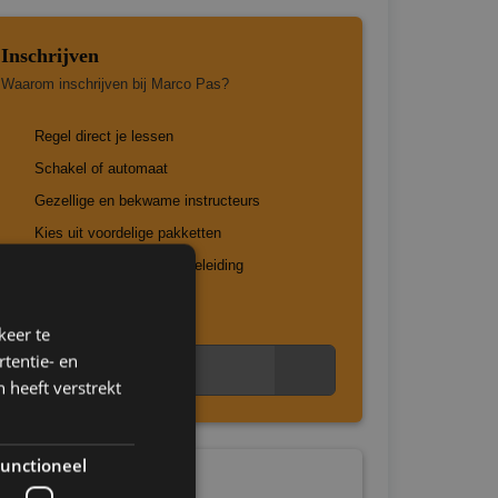
Inschrijven
Waarom inschrijven bij Marco Pas?
Regel direct je lessen
Schakel of automaat
Gezellige en bekwame instructeurs
Kies uit voordelige pakketten
Je krijgt persoonlijke begeleiding
Vaste instructeur
keer te
tentie- en
Nu direct inschrijven
 heeft verstrekt
unctioneel
Tarieven