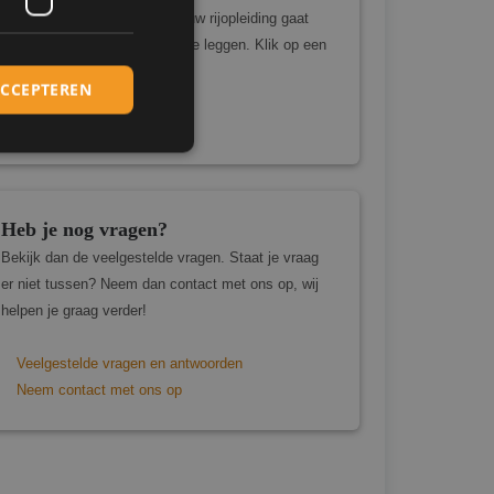
Wil je graag weten hoeveel jouw rijopleiding gaat
kosten? Dat is eenvoudig uit te leggen. Klik op een
link hieronder.
ACCEPTEREN
Tarieven autorijbewijs
Heb je nog vragen?
elding en
Bekijk dan de veelgestelde vragen. Staat je vraag
er niet tussen? Neem dan contact met ons op, wij
helpen je graag verder!
cript.com-service
onthouden. De
Veelgestelde vragen en antwoorden
zakelijk om correct
Neem contact met ons op
s van de PHP-taal.
inden die wordt
s te onderhouden.
egenereerd nummer,
or de site, maar een
elogde status voor