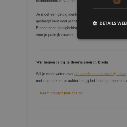
examencentrum van het CBR in Breda bevindt zich op 
Je moet een geldig identiteitsbewijs meenemen naar het
geslaagd bent voor je theorie examen blijft je theoriecert
DETAILS WE
Binnen deze geldigheidstermijn van je auto theorie wor
voor je praktijk examen.
Strikt noodzakelijke
Wij helpen je bij je theorielessen in Breda
accountbeheer. De we
Wil je meer weten over
de voordelen van onze rijschool
Naam
met ons en kom er achter hoe jij het beste je theorie 
CookieScriptConse
Neem contact met ons op!
PHPSESSID