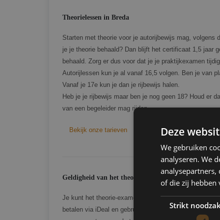
Theorielessen in Breda
Starten met theorie voor je autorijbewijs mag, volgens d
je je theorie behaald? Dan blijft het certificaat 1,5 jaar
behaald. Zorg er dus voor dat je je praktijkexamen tijdig
Autorijlessen kun je al vanaf 16,5 volgen. Ben je van pl
Vanaf je 17e kun je dan je rijbewijs halen.
Heb je je rijbewijs maar ben je nog geen 18? Houd er dan
van een begeleider mag rijden.
Deze websit
Bekijk onze tarieven
We gebruiken coo
analyseren. We de
analysepartners,
Geldigheid van het theorie examen
of die zij hebbe
Je kunt het theorie-examen zelf reserveren op de webs
Strikt noodzak
betalen via iDeal en gebruik maken van DigiD bij het m