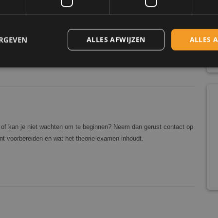
theoriecertificaat
de Heerbaan 4 te Breda.
blijft 1,5 jaar
 theorie examen. Als je
geldig.”
ificaat nog 1,5 jaar geldig.
ERGEVEN
ALLES AFWIJZEN
ALLES 
dt je door het CBR geaccepteerd
Strikt noodzakelijk
Prestatie
Targeting
Functioneel
 cookies maken de kernfunctionaliteiten van de website mogelijk, zoals gebruikersaanm
bsite kan niet goed worden gebruikt zonder de strikt noodzakelijke cookies.
of kan je niet wachten om te beginnen? Neem dan gerust contact op
Aanbieder
/
Vervaldatum
Omschrijving
Domein
kunt voorbereiden en wat het theorie-examen inhoudt.
nt
4 weken 2
Deze cookie wordt gebruikt door de Cookie-S
CookieScript
dagen
om de cookievoorkeuren van bezoekers te 
www.marcopas.nl
cookie-banner van Cookie-Script.com is nood
te werken.
Sessie
Cookie gegenereerd door applicaties op basi
PHP.net
Dit is een identificator voor algemene doele
www.marcopas.nl
gebruikt om variabelen van gebruikerssessie
Het is normaal gesproken een willekeurig g
hoe het wordt gebruikt, kan specifiek zijn vo
goed voorbeeld is het behouden van een ing