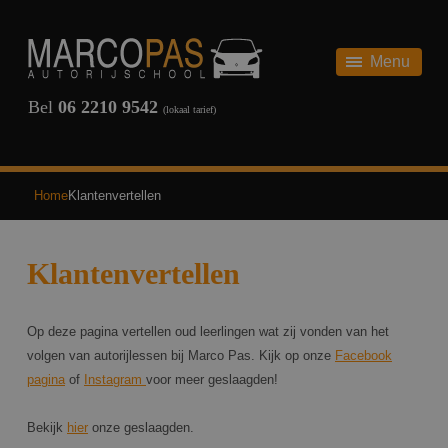
HOME
AUTORIJBEWIJS
Menu
AUTORIJBEWIJS
THEORIE
Bel
06 2210 9542
(lokaal tarief)
ONZE TARIEVEN
SCHAKEL
REVIEWS
AUTOMAAT
Home
Klantenvertellen
TERUG
VEELGESTELDE VRAGEN
Klantenvertellen
OVER ONS
NIEUWS
Op deze pagina vertellen oud leerlingen wat zij vonden van het
volgen van autorijlessen bij Marco Pas. Kijk op onze
Facebook
pagina
of
Instagram
voor meer geslaagden!
CONTACT
Bekijk
hier
onze geslaagden.
INSCHRIJVEN