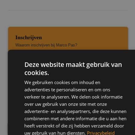
Inschrijven
Waarom inschrijven bij Marco Pas?
Regel direct je lessen
Deze website maakt gebruik van
Schakel of automaat
cookies.
Gezellige en bekwame instructeurs
We gebruiken cookies om inhoud en
Kies uit voordelige pakketten
advertenties te personaliseren en om ons
Je krijgt persoonlijke begeleiding
verkeer te analyseren. We delen ook informatie
Vaste instructeur
over uw gebruik van onze site met onze
advertentie- en analysepartners, die deze kunnen
combineren met andere informatie die u aan hen
Nu direct inschrijven
heeft verstrekt of die zij hebben verzameld door
uw gebruik van hun diensten.
Privacybeleid