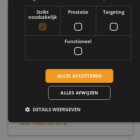
Strikt
Prestatie
Targeting
noodzakelijk
Tarieven
Wil je graag weten hoeveel jouw rijopleiding gaat kosten?
Dat is eenvoudig uit te leggen. Klik op een link hieronder.
Functioneel
Tarieven autorijbewijs
ALLES ACCEPTEREN
Heb je nog vragen?
Bekijk dan de veelgestelde vragen. Staat je vraag er niet
ALLES AFWIJZEN
tussen? Neem dan contact met ons op, wij helpen je graag
verder!
DETAILS WEERGEVEN
Veelgestelde vragen en antwoorden
Neem contact met ons op
Strikt noodzakelijk
Prestatie
Targeting