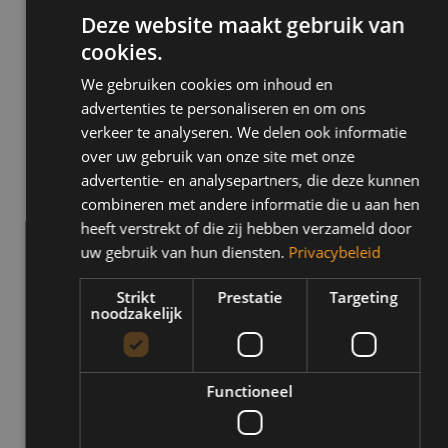
staat. Naast de praktijklessen werk je aan de theorie, want zonder
Deze website maakt gebruik van
geldig theoriecertificaat mag je geen praktijkexamen doen. Wil je
cookies.
een tussentijdse toets, dan boek je die apart.
We gebruiken cookies om inhoud en
advertenties te personaliseren en om ons
Hoeveel automaatlessen heb ik gemiddeld nodig?
verkeer te analyseren. We delen ook informatie
Gemiddeld heb je 35 tot 45 lesuren nodig om te slagen voor
over uw gebruik van onze site met onze
automaat. Sommige leerlingen zijn al na 30 lessen klaar voor het
advertentie- en analysepartners, die deze kunnen
examen; dat verschilt per persoon.
combineren met andere informatie die u aan hen
heeft verstrekt of die zij hebben verzameld door
Vanaf welke leeftijd mag ik automaatlessen volgen?
uw gebruik van hun diensten.
Privacybeleid
Je mag vanaf 16,5 jaar starten met praktijklessen. Het
praktijkexamen zelf mag je afleggen vanaf je 17e verjaardag.
Strikt
Prestatie
Targeting
noodzakelijk
Automaat rijlessen in Breda en de regio
Functioneel
Automaat rijlessen volg je bij ons in
Breda
en de directe omgeving,
waaronder
Prinsenbeek
,
Teteringen
,
Bavel
en
Ulvenhout
.