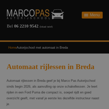
HOME
AUTORIJBEWIJS
Menu
AUTORIJBEWIJS
THEORIE
Bel
06 2210 9542
(lokaal tarief)
REVIEWS
SCHAKEL
ONZE TARIEVEN
AUTOMAAT
Home
Autorijschool met automaat in Breda
TERUG
VEELGESTELDE VRAGEN
Automaat rijlessen in Breda
OVER ONS
NIEUWS
Automaat rijlessen in Breda geef je bij Marco Pas Autorijschool
sinds begin 2026, als aanvulling op onze schakellessen. Je leert
rijden in een Ford Puma die compact is, soepel rijdt en goed
CONTACT
overzicht geeft, met vanaf je eerste les dezelfde instructeur naast
je.
INSCHRIJVEN