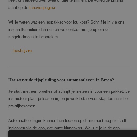
keer, of verdeeld over twee of drie termijnen. De volledige prijslijst
staat op de
tarievenpagina
.
Wil je weten wat een lespakket voor jou kost? Schrijf je in via ons
inschrijfformulier, dan nemen we contact met je op om de
mogelijkheden te bespreken.
Inschrijven
Hoe werkt de rijopleiding voor automaatlessen in Breda?
Je start met een proefles of schrijft je meteen in voor een pakket. Je
instructeur plant je lessen in, en je werkt stap voor stap toe naar het
praktijkexamen.
Automaatleerlingen kunnen hun lessen op dit moment nog niet zelf
inplannen via de app, dat komt binnenkort. Wel zie je in de app
precies wanneer je een rijles hebt staan en hoe je er financieel voor