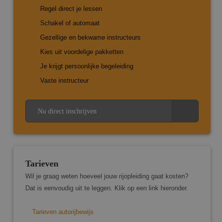
door 
Regel direct je lessen
Script
om d
Schakel of automaat
cooki
van b
Gezellige en bekwame instructeurs
ontho
cooki
Kies uit voordelige pakketten
van C
Script
Je krijgt persoonlijke begeleiding
noodz
correc
Vaste instructeur
PHPSESSID
Sessie
Cooki
PHP.net
gegen
www.marcopas.nl
applic
basis
Google Privacy
Nu direct inschrijven
taal. D
Policy
identi
algem
doele
wordt
om va
van
Tarieven
gebrui
te on
Wil je graag weten hoeveel jouw rijopleiding gaat kosten?
Het i
gespr
Dat is eenvoudig uit te leggen. Klik op een link hieronder.
willek
gegen
numme
Tarieven autorijbewijs
wordt
kan sp