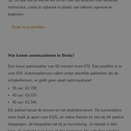
Ja. Je rijdt van je eerste les tot en met het examen met dezelfde
instructeur, zodat je opbouwt in plaats van telkens opnieuw te
beginnen.
Boek nu je proefles
Wat kosten automaatlessen in Breda?
Een losse automaatles van 60 minuten kost €70. Een proefles is er
voor €55. Automaatlessen vallen onder dezelfde pakketten als de
schakellessen, er geldt geen apart automaattarief.
35 uur: €2.700
40 uur: €3.025
45 uur: €3.345
Elk pakket bevat de lessen en het praktijkexamen. De tussentijdse
toets boek je apart voor €325, en online theorie zit niet bij elk pakket
inbegrepen, dit bespreken we bij je inschrijving. Je betaalt in één