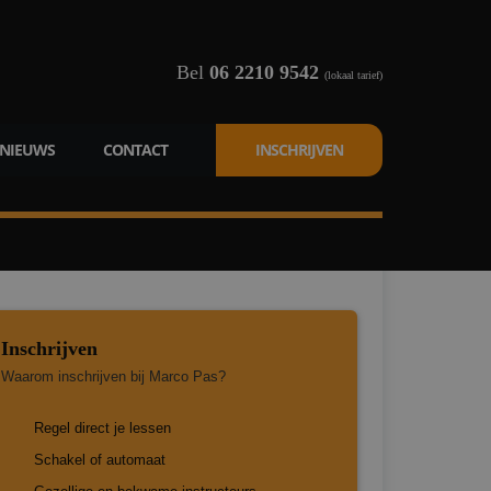
Bel
06 2210 9542
(lokaal tarief)
NIEUWS
CONTACT
INSCHRIJVEN
Inschrijven
Waarom inschrijven bij Marco Pas?
Regel direct je lessen
Schakel of automaat