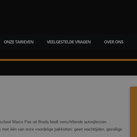
ONZE TARIEVEN
VEELGESTELDE VRAGEN
OVER ONS
chool Marco Pas uit Breda biedt verschillende autorijlessen
s met één van onze voordelige pakketten: geen wachttijden, gezellige