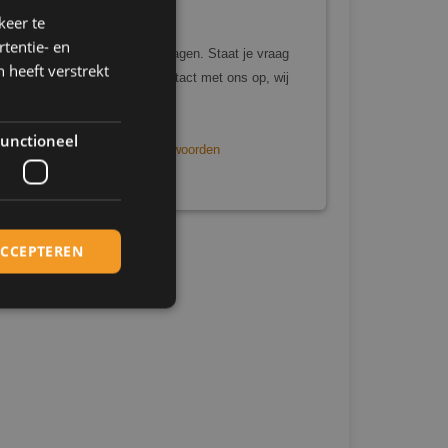
keer te
Heb je nog vragen?
tentie- en
Bekijk dan de veelgestelde vragen. Staat je vraag
 heeft verstrekt
er niet tussen? Neem dan contact met ons op, wij
helpen je graag verder!
unctioneel
Veelgestelde vragen en antwoorden
Neem contact met ons op
ACCEPTEREN
elding en