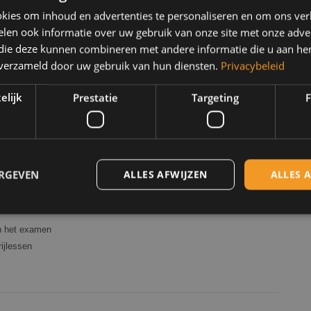
kies om inhoud en advertenties te personaliseren en om ons ver
len ook informatie over uw gebruik van onze site met onze adver
autorijlessen pakket kiest. Snappen we helemaal. Het is daarom
 die deze kunnen combineren met andere informatie die u aan hen
 keuze maakt. Als je na de proefles voor Marco Pas kiest is de
n verzameld door uw gebruik van hun diensten.
Privacybeleid
gemakkelijk door eenvoudig
contact
met ons op te nemen.
elijk
Prestatie
Targeting
F
ERGEVEN
ALLES AFWIJZEN
ALLES 
ol Marco Pas? We zijn gezellig, betrouwbaar en daarnaast:
oordelig!
an het examen
Strikt noodzakelijk
Prestatie
Targeting
Functioneel
rijlessen
 cookies maken de kernfunctionaliteiten van de website mogelijk, zoals gebruikersaanm
bsite kan niet goed worden gebruikt zonder de strikt noodzakelijke cookies.
Aanbieder
/
Vervaldatum
Omschrijving
Domein