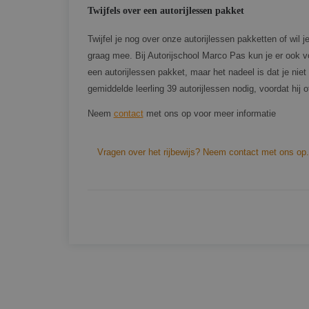
Twijfels over een autorijlessen pakket
CookieScriptConse
Twijfel je nog over onze autorijlessen pakketten of wil
graag mee. Bij Autorijschool Marco Pas kun je er ook vo
PHPSESSID
een autorijlessen pakket, maar het nadeel is dat je nie
gemiddelde leerling 39 autorijlessen nodig, voordat hij of 
Neem
contact
met ons op voor meer informatie
Vragen over het rijbewijs? Neem contact met ons op.
Naam
Aanbi
Naam
Dome
_ga
_fbp
Meta
Platf
Inc.
.marc
_clsk
Micro
.marc
_ga_8N4HME33W3