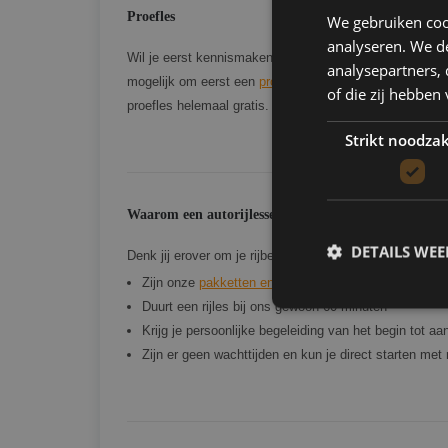
Proefles
We gebruiken coo
analyseren. We de
Wil je eerst kennismaken met Marco Pas voordat je en 
analysepartners,
mogelijk om eerst een
proefles
te nemen voordat je een
of die zij hebbe
proefles helemaal gratis. Een proefles aanvragen kan 
Strikt noodzak
Waarom een autorijlessen pakket bij Marco Pas?
DETAILS WE
Denk jij erover om je rijbewijs te halen bij Autorijscho
Zijn onze
pakketten en tarieven
transparant en zeer v
Duurt een rijles bij ons gewoon 60 minuten
Krijg je persoonlijke begeleiding van het begin tot a
Zijn er geen wachttijden en kun je direct starten met 
Strikt noodzakelijke
accountbeheer. De we
Naam