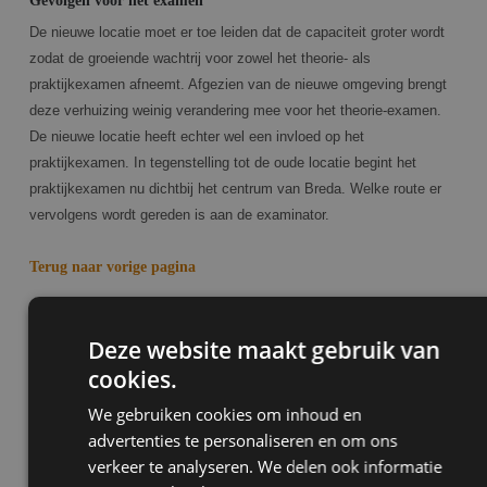
Gevolgen voor het examen
De nieuwe locatie moet er toe leiden dat de capaciteit groter wordt
zodat de groeiende wachtrij voor zowel het theorie- als
praktijkexamen afneemt. Afgezien van de nieuwe omgeving brengt
deze verhuizing weinig verandering mee voor het theorie-examen.
De nieuwe locatie heeft echter wel een invloed op het
praktijkexamen. In tegenstelling tot de oude locatie begint het
praktijkexamen nu dichtbij het centrum van Breda. Welke route er
vervolgens wordt gereden is aan de examinator.
Terug naar vorige pagina
Inschrijven
Deze website maakt gebruik van
Waarom inschrijven bij Marco Pas?
cookies.
We gebruiken cookies om inhoud en
Regel direct je lessen
advertenties te personaliseren en om ons
Schakel of automaat
verkeer te analyseren. We delen ook informatie
Gezellige en bekwame instructeurs