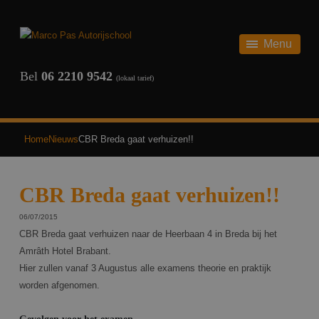
HOME
AUTORIJBEWIJS
Menu
AUTORIJBEWIJS
THEORIE
Bel
06 2210 9542
(lokaal tarief)
REVIEWS
SCHAKEL
ONZE TARIEVEN
AUTOMAAT
Home
Nieuws
CBR Breda gaat verhuizen!!
TERUG
VEELGESTELDE VRAGEN
CBR Breda gaat verhuizen!!
OVER ONS
06/07/2015
CBR Breda gaat verhuizen naar de Heerbaan 4 in Breda bij het
NIEUWS
Amrâth Hotel Brabant.
Hier zullen vanaf 3 Augustus alle examens theorie en praktijk
CONTACT
worden afgenomen.
INSCHRIJVEN