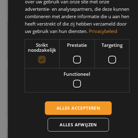
over uw gebruik van onze site met onze
Kies uit voordelige pakketten
advertentie- en analysepartners, die deze kunnen
combineren met andere informatie die u aan hen
Je krijgt persoonlijke begeleiding
heeft verstrekt of die zij hebben verzameld door
Vaste instructeur
uw gebruik van hun diensten.
Privacybeleid
Strikt
Prestatie
Targeting
Nu direct inschrijven
noodzakelijk
Functioneel
Tarieven
Wil je graag weten hoeveel jouw rijopleiding gaat kosten?
Dat is eenvoudig uit te leggen. Klik op een link hieronder.
Tarieven autorijbewijs
ALLES ACCEPTEREN
ALLES AFWIJZEN
Heb je nog vragen?