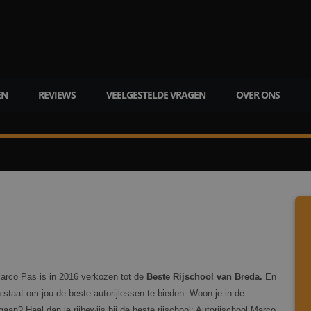
EN
REVIEWS
VEELGESTELDE VRAGEN
OVER ONS
 Marco Pas is in 2016 verkozen tot de
Beste Rijschool van Breda.
En
in staat om jou de beste autorijlessen te bieden. Woon je in de
aan? Haal dan je rijbewijs bij de beste rijschool: Autorijschool Marco