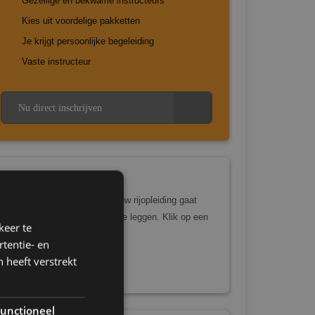
Gezellige en bekwame instructeurs
Kies uit voordelige pakketten
Je krijgt persoonlijke begeleiding
Vaste instructeur
Nu direct inschrijven
Tarieven
Wil je graag weten hoeveel jouw rijopleiding gaat
kosten? Dat is eenvoudig uit te leggen. Klik op een
keer te
link hieronder.
tentie- en
 heeft verstrekt
Tarieven autorijbewijs
unctioneel