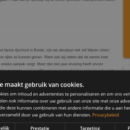
beste rijschool in Breda, zijn we absoluut niet stil blijven zitten.
ter rijles te kunnen geven. Want ook wij weten dat de eerste keer
n unieke aanpak vergt. Meer dan tien jaar ervaring heeft ervoor
beste werkt voor jou. Wij zorgen ervoor dat jij je op je gemak voelt,
e maakt gebruik van cookies.
kies om inhoud en advertenties te personaliseren en om ons ver
len ook informatie over uw gebruik van onze site met onze adver
 die deze kunnen combineren met andere informatie die u aan hen
n verzameld door uw gebruik van hun diensten.
Privacybeleid
l Marco Pas? Bij ons kun je vaak gelijk starten nadat je je hebt
elijk
Prestatie
Targeting
F
d, waardoor je vaak nog dezelfde week of een week later kunt starten