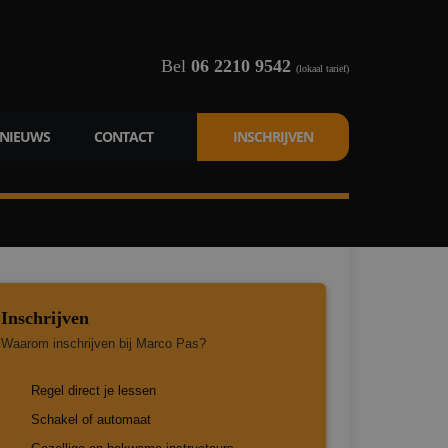
Bel
06 2210 9542
(lokaal tarief)
NIEUWS
CONTACT
INSCHRIJVEN
Inschrijven
Waarom inschrijven bij Marco Pas?
Regel direct je lessen
Schakel of automaat