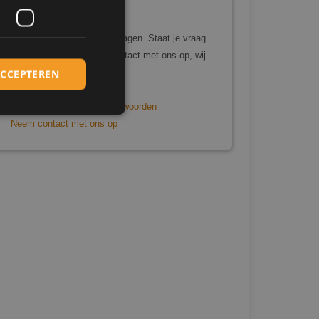
Heb je nog vragen?
Bekijk dan de veelgestelde vragen. Staat je vraag
er niet tussen? Neem dan contact met ons op, wij
helpen je graag verder!
ACCEPTEREN
Veelgestelde vragen en antwoorden
Neem contact met ons op
elding en
cript.com-service
onthouden. De
zakelijk om correct
s van de PHP-taal.
inden die wordt
s te onderhouden.
egenereerd nummer,