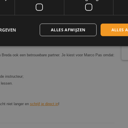
Marco Pas en de
werkwijze
? Ook dat snappen we. Daarom is het
rustig kunt wennen en pas daarna je keuze hoeft te maken!
ERGEVEN
ALLES AFWIJZEN
ALLES 
an Breda ook een betrouwbare partner. Je kiest voor Marco Pas omdat:
Strikt noodzakelijk
Prestatie
Targeting
Functioneel
 cookies maken de kernfunctionaliteiten van de website mogelijk, zoals gebruikersaanm
bsite kan niet goed worden gebruikt zonder de strikt noodzakelijke cookies.
de instructeur;
Aanbieder
/
 lessen.
Vervaldatum
Omschrijving
Domein
nt
4 weken 2
Deze cookie wordt gebruikt door de Cookie-S
CookieScript
dagen
om de cookievoorkeuren van bezoekers te 
www.marcopas.nl
cookie-banner van Cookie-Script.com is nood
cht niet langer en
schrijf je direct in
!
te werken.
Sessie
Cookie gegenereerd door applicaties op basi
PHP.net
Dit is een identificator voor algemene doele
www.marcopas.nl
gebruikt om variabelen van gebruikerssessie
Het is normaal gesproken een willekeurig g