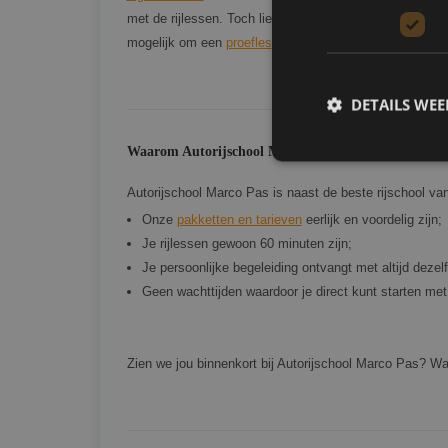
met de rijlessen. Toch liever eerst kennismaken met 
mogelijk om een
proefles
aan te vragen zodat je eerst 
DETAILS WE
Waarom Autorijschool Marco Pas?
Autorijschool Marco Pas is naast de beste rijschool v
Onze
pakketten en tarieven
eerlijk en voordelig zijn;
Strikt noodzakelijke
Je rijlessen gewoon 60 minuten zijn;
accountbeheer. De we
Je persoonlijke begeleiding ontvangt met altijd dezelf
Geen wachttijden waardoor je direct kunt starten met
Naam
CookieScriptConse
Zien we jou binnenkort bij Autorijschool Marco Pas? Wa
PHPSESSID