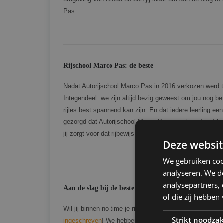
Pas.
Rijschool Marco Pas: de beste
Nadat Autorijschool Marco Pas in 2016 verkozen werd tot 
Integendeel: we zijn altijd bezig geweest om jou nog be
rijles best spannend kan zijn. En dat iedere leerling ee
gezorgd dat Autorijschool Marco Pas exact weet wat het 
jij zorgt voor dat rijbewijs!
Deze websit
We gebruiken coo
analyseren. We de
analysepartners,
Aan de slag bij de beste rijschool
of die zij hebbe
Wil jij binnen no-time je rijbewijs halen bij Autorijschoo
Strikt noodzak
ingeschreven
! We hebben geen tot heel weinig wachttij