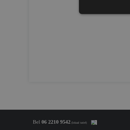
Strikt noodzakelijke
accountbeheer. De we
Naam
CookieScriptConse
PHPSESSID
Bel
06 2210 9542
(lokaal tarief)