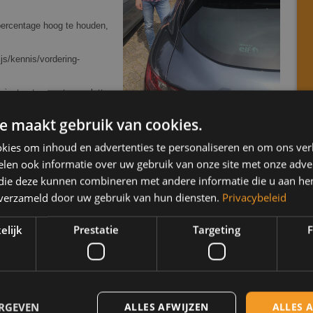
spercentage hoog te houden,
js/kennis/vordering-
 instructeur met een vlotte
e maakt gebruik van cookies.
kies om inhoud en advertenties te personaliseren en om ons ver
len ook informatie over uw gebruik van onze site met onze adver
 die deze kunnen combineren met andere informatie die u aan hen
n verzameld door uw gebruik van hun diensten.
Privacybeleid
elijk
Prestatie
Targeting
F
ERGEVEN
ALLES AFWIJZEN
ALLES 