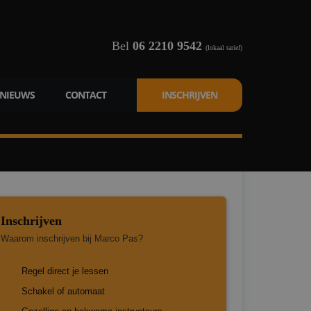
Bel
06 2210 9542
(lokaal tarief)
NIEUWS
CONTACT
INSCHRIJVEN
Inschrijven
Waarom inschrijven bij Marco Pas?
Regel direct je lessen
Schakel of automaat