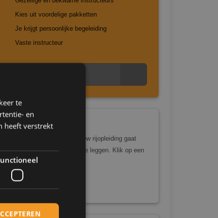
Gezellige en bekwame instructeurs
Kies uit voordelige pakketten
Je krijgt persoonlijke begeleiding
Vaste instructeur
Nu direct inschrijven
keer te
tentie- en
 heeft verstrekt
Tarieven
Wil je graag weten hoeveel jouw rijopleiding gaat
kosten? Dat is eenvoudig uit te leggen. Klik op een
unctioneel
link hieronder.
Tarieven autorijbewijs
ACCEPTEREN