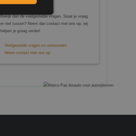
Heb je nog vragen?
Bekijk dan de veelgestelde vragen. Staat je vraag
er niet tussen? Neem dan contact met ons op, wij
helpen je graag verder!
elding en
Veelgestelde vragen en antwoorden
Neem contact met ons op
cript.com-service
onthouden. De
zakelijk om correct
s van de PHP-taal.
inden die wordt
s te onderhouden.
egenereerd nummer,
or de site, maar een
elogde status voor