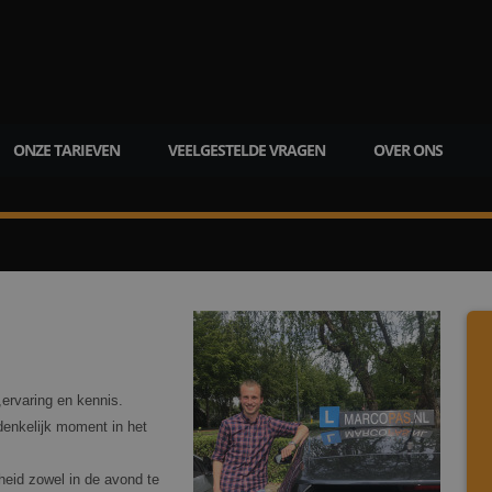
ONZE TARIEVEN
VEELGESTELDE VRAGEN
OVER ONS
ervaring en kennis.
denkelijk moment in het
kheid zowel in de avond te