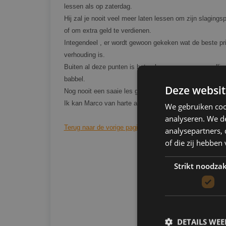
lessen als op zaterdag.
Hij zal je nooit veel meer laten lessen om zijn slaging
of om extra geld te verdienen.
Integendeel , er wordt gewoon gekeken wat de beste pri
verhouding is.
Buiten al deze punten is het ook nog eens een gezellige
babbel.
Deze websit
Nog nooit een saaie les gehad.
Ik kan Marco van harte aanbevelen!
We gebruiken coo
analyseren. We de
Terug naar de vorige pagina
analysepartners,
of die zij hebbe
Strikt noodzak
DETAILS WE