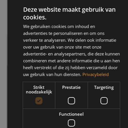
onduidelijkheid blijft over de invoeringsdatum van 2toDrive zullen
Deze website maakt gebruik van
deze aantallen blijven oplopen.
cookies.
Terug naar vorige pagina
We gebruiken cookies om inhoud en
advertenties te personaliseren en om ons
verkeer te analyseren. We delen ook informatie
Inschrijven
over uw gebruik van onze site met onze
Waarom inschrijven bij Marco Pas?
advertentie- en analysepartners, die deze kunnen
combineren met andere informatie die u aan hen
Regel direct je lessen
heeft verstrekt of die zij hebben verzameld door
Schakel of automaat
uw gebruik van hun diensten.
Privacybeleid
Gezellige en bekwame instructeurs
Strikt
Prestatie
Targeting
Kies uit voordelige pakketten
noodzakelijk
Je krijgt persoonlijke begeleiding
Vaste instructeur
Functioneel
Nu direct inschrijven