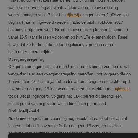
Infrastructuur en Waterstaat als het CBR kunnen nog niet zeggen
wanneer de invoering zal plaatsvinden van de nieuwe regeling
waarbij jongeren van 17 jaar hun
rijbewijs
mogen halen.2toDrive zou
begin dit jaar al ingevoerd worden, nadat de pilot in oktober 2017
succesvol afgerond werd. Bij de nieuwe regeling kunnen jongeren al
vanaf 16,5 jaar rijlessen volgen en op hun 17e examen doen. Regel
is wel dat ze tot hun 18e onder begeleiding van een ervaren
bestuurder moeten rijden.
Overgangsregeling
Om jongeren tegemoet te komen tijdens de invoering van de nieuwe
wetgeving is er een overgangsregeling getroffen voor jongeren die op
1 november 2017 al 16 jaar of ouder waren. Jongeren die echter op 1
november nog geen 16 jaar waren, moeten nu wachten met
rijlessen
tot de wet is ingevoerd. Volgens het CBR betreft dit slechts een
kleine groep van ongeveer twintig leerlingen per maand.
Onduidelijkheid
Nu de invoeringsdatum voorlopig nog onbekend is, loopt het aantal
jongeren dat op 1 november 2017 nog geen 16 was, en eigenlijk
zouden willen beginnen met theorielessen, op en zolang er