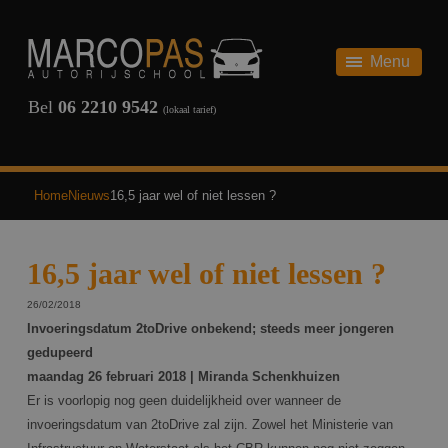
HOME
AUTORIJBEWIJS
Menu
AUTORIJBEWIJS
THEORIE
Bel
06 2210 9542
(lokaal tarief)
ONZE TARIEVEN
SCHAKEL
REVIEWS
AUTOMAAT
Home
Nieuws
16,5 jaar wel of niet lessen ?
TERUG
VEELGESTELDE VRAGEN
16,5 jaar wel of niet lessen ?
OVER ONS
26/02/2018
Invoeringsdatum 2toDrive onbekend; steeds meer jongeren
NIEUWS
gedupeerd
maandag 26 februari 2018 | Miranda Schenkhuizen
CONTACT
Er is voorlopig nog geen duidelijkheid over wanneer de
invoeringsdatum van 2toDrive zal zijn. Zowel het Ministerie van
INSCHRIJVEN