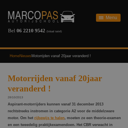
HOME
AUTORIJBEWIJS
Menu
AUTORIJBEWIJS
THEORIE
Bel
06 2210 9542
(lokaal tarief)
ONZE TARIEVEN
SCHAKEL
REVIEWS
AUTOMAAT
Home
Nieuws
Motorrijden vanaf 20jaar veranderd !
TERUG
VEELGESTELDE VRAGEN
Motorrijden vanaf 20jaar
OVER ONS
veranderd !
NIEUWS
28/10/2013
Aspirant-motorrijders kunnen vanaf 31 december 2013
CONTACT
rechtstreeks instromen in categorie A2 voor de middelzware
motor. Om het
rijbewijs te halen
, moeten ze een theorie-examen
INSCHRIJVEN
en een tweedelig praktijkexamen
doen. Het CBR verwacht in