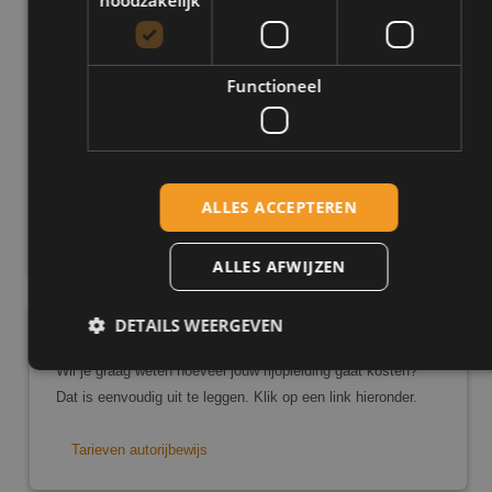
Schakel of automaat
Gezellige en bekwame instructeurs
Functioneel
Kies uit voordelige pakketten
Je krijgt persoonlijke begeleiding
Vaste instructeur
ALLES ACCEPTEREN
Nu direct inschrijven
ALLES AFWIJZEN
DETAILS WEERGEVEN
Tarieven
Wil je graag weten hoeveel jouw rijopleiding gaat kosten?
Dat is eenvoudig uit te leggen. Klik op een link hieronder.
Strikt noodzakelijk
Prestatie
Targeting
Functioneel
Tarieven autorijbewijs
Strikt noodzakelijke cookies maken de kernfunctionaliteiten