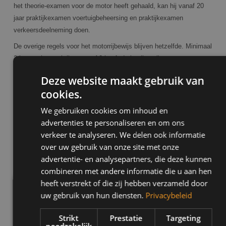
het theorie-examen voor de motor heeft gehaald, kan hij vanaf 20
jaar praktijkexamen voertuigbeheersing en praktijkexamen
verkeersdeelneming doen.
De overige regels voor het motorrijbewijs blijven hetzelfde. Minimaal
2 jaar na het verkrijgen van A2-hoeft de leerling alleen een
praktijkexamen verkeersdeelneming te doen. Vanaf 24 jaar kan hij
Deze website maakt gebruik van
ook rechtstreeks het rijbewijs A halen via een theorie-examen, een
cookies.
praktijkexamen voertuigbeheersing en een praktijkexamen
verkeersdeelneming.
We gebruiken cookies om inhoud en
advertenties te personaliseren en om ons
verkeer te analyseren. We delen ook informatie
over uw gebruik van onze site met onze
Terug naar vorige pagina
advertentie- en analysepartners, die deze kunnen
combineren met andere informatie die u aan hen
heeft verstrekt of die zij hebben verzameld door
Inschrijven
uw gebruik van hun diensten.
Privacybeleid
Waarom inschrijven bij Marco Pas?
Strikt
Prestatie
Targeting
noodzakelijk
Regel direct je lessen