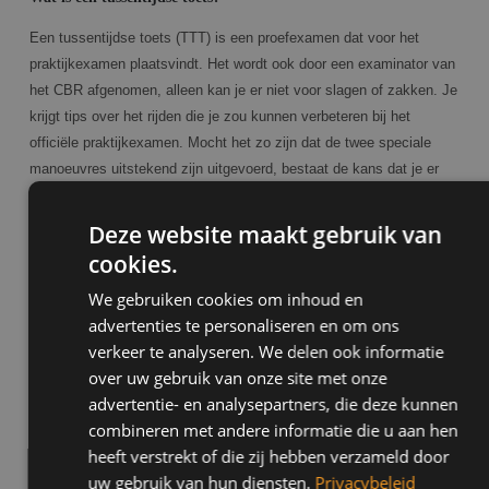
Een tussentijdse toets (TTT) is een proefexamen dat voor het
praktijkexamen plaatsvindt. Het wordt ook door een examinator van
het CBR afgenomen, alleen kan je er niet voor slagen of zakken. Je
krijgt tips over het rijden die je zou kunnen verbeteren bij het
officiële praktijkexamen. Mocht het zo zijn dat de twee speciale
manoeuvres uitstekend zijn uitgevoerd, bestaat de kans dat je er
vrijstelling voor krijgt bij het echte examen. Sneller slagen dus! Je
moet wel in bezit zijn van een theoriecertificaat.
Deze website maakt gebruik van
cookies.
We gebruiken cookies om inhoud en
advertenties te personaliseren en om ons
Wat het praktijkexamen inhoudt
verkeer te analyseren. We delen ook informatie
Het praktijkexamen voor je rijbewijs duurt rond de 55 minuten.
over uw gebruik van onze site met onze
Dingen die je onder andere kunt verwachten: Zelfstandig rijden,
advertentie- en analysepartners, die deze kunnen
navigatie rijden, bijzondere manoeuvres, milieubewust rijden, vragen
combineren met andere informatie die u aan hen
over een verkeerssituatie en zelfreflectie. Twee dingen die je moet
heeft verstrekt of die zij hebben verzameld door
meenemen zijn een theoriecertificaat en een geldig identiteitsbewijs.
uw gebruik van hun diensten.
Privacybeleid