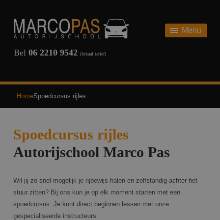
HOME
AUTORIJBEWIJS
Menu
AUTORIJBEWIJS
THEORIE
Bel
06 2210 9542
(lokaal tarief)
REVIEWS
SCHAKEL
ONZE TARIEVEN
AUTOMAAT
Home
Spoedcursus rijles
TERUG
VEELGESTELDE VRAGEN
Spoedcursus rijles
OVER ONS
Autorijschool Marco Pas
NIEUWS
Wil jij zo snel mogelijk je rijbewijs halen en zelfstandig achter het
CONTACT
stuur zitten? Bij ons kun je op elk moment starten met een
spoedcursus. Je kunt direct beginnen lessen met onze
INSCHRIJVEN
gespecialiseerde instructeurs.