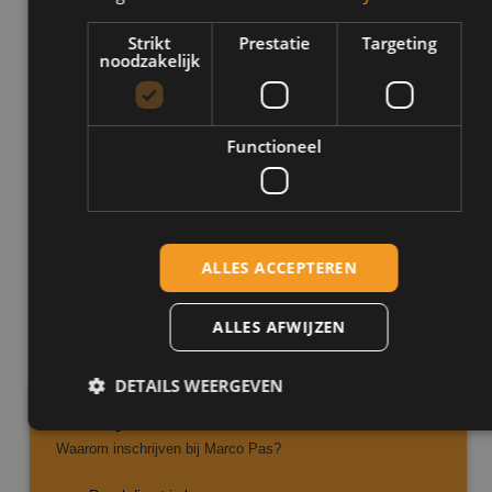
Strikt
Prestatie
Targeting
noodzakelijk
Vragen over onze rijlessen?
Heb je nog meer vragen over onze rijlessen of over welk pakket het
Functioneel
beste bij jou past? Twijfel dan niet om contact met ons op te nemen!
Wij nodigen je graag uit voor een proefles waarin wij je alle nodige
informatie geven. Wil je een afspraak inplannen of heb je nog meer
vragen? Neem contact op via 06 2210 9542 en samen regelen we
het direct!
ALLES ACCEPTEREN
ALLES AFWIJZEN
DETAILS WEERGEVEN
Inschrijven
Waarom inschrijven bij Marco Pas?
Strikt noodzakelijk
Prestatie
Targeting