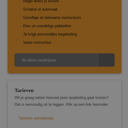
Regel direct je lessen
Functioneel
Schakel of automaat
Strikt noodzakelijke cookies maken de kernfunctionaliteiten
Gezellige en bekwame instructeurs
van de website mogelijk, zoals gebruikersaanmelding en
accountbeheer. De website kan niet goed worden gebruikt
Kies uit voordelige pakketten
zonder de strikt noodzakelijke cookies.
Je krijgt persoonlijke begeleiding
Aanbieder
/
Naam
Vervaldatum
Omsch
Domein
Vaste instructeur
CookieScriptConsent
4 weken 2
Deze 
CookieScript
dagen
wordt
www.marcopas.nl
door 
Nu direct inschrijven
Script
om d
cooki
van b
ontho
cooki
van C
Script
Tarieven
noodz
correc
Wil je graag weten hoeveel jouw rijopleiding gaat kosten?
Dat is eenvoudig uit te leggen. Klik op een link hieronder.
PHPSESSID
Sessie
Cooki
PHP.net
gegen
www.marcopas.nl
applic
basis
Google Privacy
Tarieven autorijbewijs
taal. D
Policy
identi