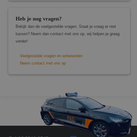
algem
doele
wordt
om va
Heb je nog vragen?
van
gebrui
Bekijk dan de veelgestelde vragen. Staat je vraag er niet
te on
Het i
tussen? Neem dan contact met ons op, wij helpen je graag
gespr
willek
verder!
gegen
numme
wordt
Veelgestelde vragen en antwoorden
kan sp
voor d
Neem contact met ons op
een g
voorbe
behou
een i
statu
gebru
pagina
Aanbieder
/
Naam
Vervaldatum
Omschrijving
Domein