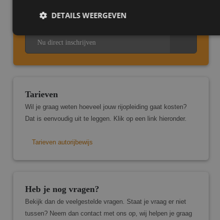
Vaste instructeur
DETAILS WEERGEVEN
Nu direct inschrijven
Strikt noodzakelijk
Prestatie
Targeting
Functioneel
Strikt noodzakelijke cookies maken de kernfunctionaliteiten
Tarieven
van de website mogelijk, zoals gebruikersaanmelding en
accountbeheer. De website kan niet goed worden gebruikt
Wil je graag weten hoeveel jouw rijopleiding gaat kosten?
zonder de strikt noodzakelijke cookies.
Dat is eenvoudig uit te leggen. Klik op een link hieronder.
Aanbieder
/
Naam
Vervaldatum
Omsch
Domein
Tarieven autorijbewijs
CookieScriptConsent
4 weken 2
Deze 
CookieScript
dagen
wordt
www.marcopas.nl
door 
Script
om d
cooki
Heb je nog vragen?
van b
ontho
Bekijk dan de veelgestelde vragen. Staat je vraag er niet
cooki
van C
tussen? Neem dan contact met ons op, wij helpen je graag
Script