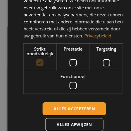
verkeer te analyseren. We delen ook informatie
de auto en de instructeur. Zo kun je kijken of onze leswijze bij je
over uw gebruik van onze site met onze
past en of je je op je gemak voelt. Een proefles bij Marco Pas heb je
advertentie- en analysepartners, die deze kunnen
al voor maar 55 euro!
combineren met andere informatie die u aan hen
heeft verstrekt of die zij hebben verzameld door
Vraag je proefles aan door hier te klikken.
uw gebruik van hun diensten.
Privacybeleid
Strikt
Prestatie
Targeting
noodzakelijk
Inschrijven
Functioneel
Waarom inschrijven bij Marco Pas?
Regel direct je lessen
Schakel of automaat
ALLES ACCEPTEREN
Gezellige en bekwame instructeurs
Kies uit voordelige pakketten
ALLES AFWIJZEN
Je krijgt persoonlijke begeleiding