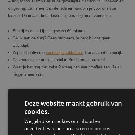
Autorijschool Marco Pas is de gezelligste rijschool in Ginneken en
omgeving. Dat is één van de redenen waarom je voor ons zou
kiezen. Daarnaast heeft lessen bij ons nog meer voordelen:
Een rijles duurt bij ons gewoon 60 minuten
Gelijk aan de slag? Geen probleem, je hebt bij ons geen
wachttijd.
Wij bieden diverse
voordelige pakketten.
Transparant en eerlijk.
De voordeligste autorijschool in Breda en omstreken!
Weet je het nog niet zeker? Vraag dan een proefles aan. Je zit
nergens aan vast.
Deze website maakt gebruik van
Vraag een vrijblijvende proefles aan!
cookies.
Weet je nog niet zeker of je bij de leukste autorijschool van
We gebruiken cookies om inhoud en
Ginneken en omgeving wilt gaan lessen? Vraag dan een vrijblijvende
advertenties te personaliseren en om ons
proefles aan. Op deze manier kun je kennis maken met de leswijze,