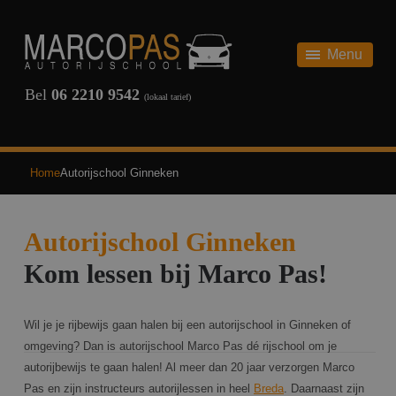
HOME
AUTORIJBEWIJS
Menu
AUTORIJBEWIJS
THEORIE
Bel
06 2210 9542
(lokaal tarief)
ONZE TARIEVEN
SCHAKEL
REVIEWS
AUTOMAAT
Home
Autorijschool Ginneken
TERUG
VEELGESTELDE VRAGEN
Autorijschool Ginneken
OVER ONS
Kom lessen bij Marco Pas!
NIEUWS
Wil je je rijbewijs gaan halen bij een autorijschool in Ginneken of
CONTACT
omgeving? Dan is autorijschool Marco Pas dé rijschool om je
autorijbewijs te gaan halen! Al meer dan 20 jaar verzorgen Marco
INSCHRIJVEN
Pas en zijn instructeurs autorijlessen in heel
Breda
. Daarnaast zijn